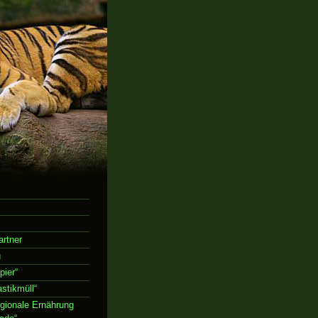
rtner
u
ier“
stikmüll“
gionale Ernährung