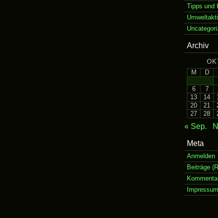
Tipps und 
Umweltakt
Uncategori
Archiv
OK
M
D
6
7
13
14
20
21
27
28
« Sep.
N
Meta
Anmelden
Beiträge (
Kommentar
Impressu