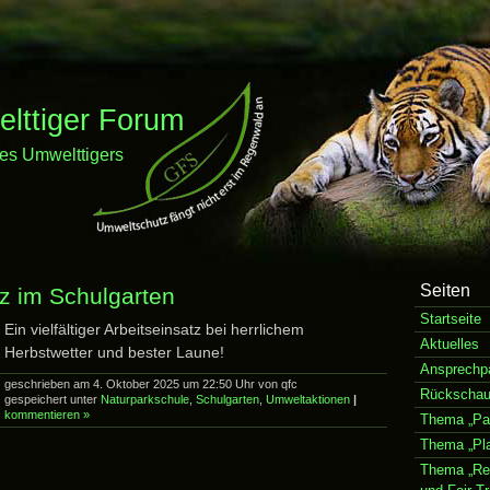
ttiger Forum
es Umwelttigers
Seiten
tz im Schulgarten
Startseite
Ein vielfältiger Arbeitseinsatz bei herrlichem
Aktuelles
Herbstwetter und bester Laune!
Ansprechpa
geschrieben am 4. Oktober 2025 um 22:50 Uhr von qfc
Rückscha
gespeichert unter
Naturparkschule
,
Schulgarten
,
Umweltaktionen
|
kommentieren »
Thema „Pap
Thema „Pla
Thema „Re