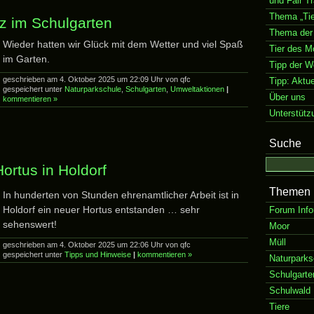
und Fair T
Thema „Tie
tz im Schulgarten
Thema der
Wieder hatten wir Glück mit dem Wetter und viel Spaß
Tier des M
im Garten.
Tipp der 
geschrieben am 4. Oktober 2025 um 22:09 Uhr von qfc
Tipp: Aktu
gespeichert unter
Naturparkschule
,
Schulgarten
,
Umweltaktionen
|
Über uns
kommentieren »
Unterstütz
Suche
ortus in Holdorf
Themen
In hunderten von Stunden ehrenamtlicher Arbeit ist in
Holdorf ein neuer Hortus entstanden … sehr
Forum Info
sehenswert!
Moor
Müll
geschrieben am 4. Oktober 2025 um 22:06 Uhr von qfc
gespeichert unter
Tipps und Hinweise
|
kommentieren »
Naturparks
Schulgarte
Schulwald
Tiere