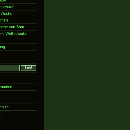
rade“
rschutz“
 Woche
onats
Woche von Sam
elle Wettbewerbe
ung
rmation
chule
n