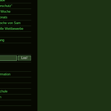
rade“
rschutz“
 Woche
onats
Woche von Sam
elle Wettbewerbe
ung
rmation
chule
n