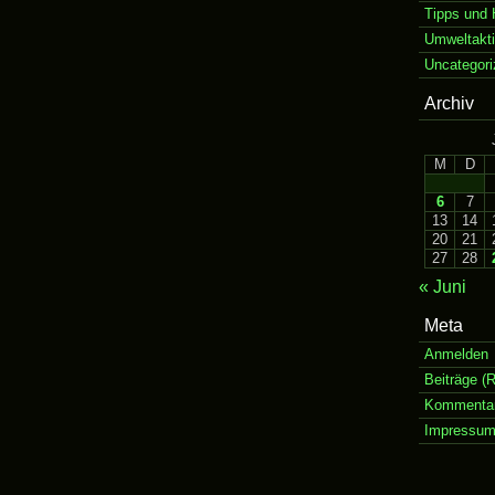
Tipps und 
Umweltakt
Uncategori
Archiv
M
D
6
7
13
14
20
21
27
28
« Juni
Meta
Anmelden
Beiträge (
Kommentar
Impressu