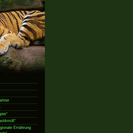
rtner
u
ier“
stikmüll“
gionale Ernährung