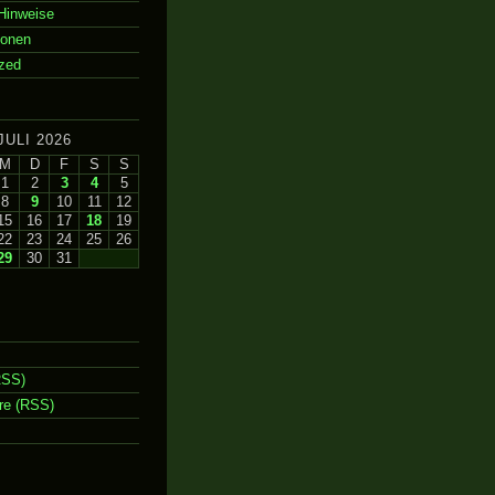
Hinweise
ionen
zed
JULI 2026
M
D
F
S
S
1
2
3
4
5
8
9
10
11
12
15
16
17
18
19
22
23
24
25
26
29
30
31
RSS)
e (RSS)
m