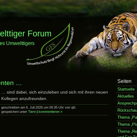
ttiger Forum
es Umwelttigers
Seiten
enten …
Startseite
… sind dabei, sich einzuleben und sich mit ihren neuen
Aktuelles
Kollegen anzufreunden.
Ansprechpa
geschrieben am 6. Juli 2026 um 09:35 Uhr von qfc
Rückscha
gespeichert unter
Tiere
|
kommentieren »
Thema „Pap
Thema „Pla
Thema „Re