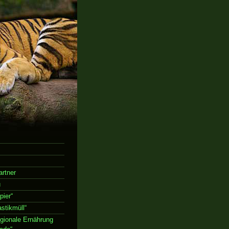
rtner
u
ier“
stikmüll“
gionale Ernährung