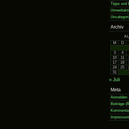
Tipps und 
Umweltakt
Uncategori
Archiv
A
M
D
3
4
10
11
17
18
24
25
31
« Juli
Meta
Anmelden
Beiträge (
Kommentar
Impressu