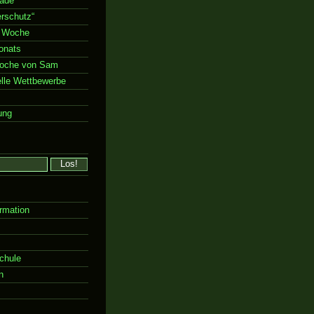
rade“
rschutz“
 Woche
onats
Woche von Sam
elle Wettbewerbe
ung
rmation
chule
n