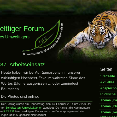
ttiger Forum
es Umwelttigers
37. Arbeitseinsatz
Seiten
Heute haben wir bei Aufräumarbeiten in unserer
Startseite
zukünftigen Hochbeet-Ecke im wahrsten Sinne des
Aktuelles
Wortes Bäume ausgerissen … oder zumindest
Ansprechpa
Bäumchen.
Rückscha
Die Photos sind online.
Thema „Pap
Der Beitrag wurde am Donnerstag, den 13. Februar 2014 um 21:20 Uhr
Thema „Pla
unter
Schulgarten
,
Umweltaktionen
abgelegt. Du kannst die Kommentare
den
RSS 2.0
Feed verfolgen. Du kannst zum Ende springen und ein
Thema „Re
ngen ist im Augenblick nicht erlaubt.