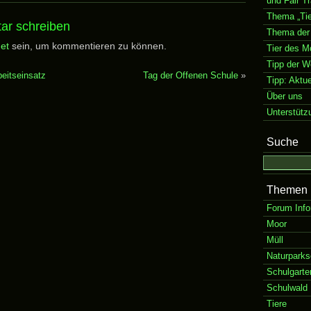
und Fair T
Thema „Tie
ar schreiben
Thema der
et
sein, um kommentieren zu können.
Tier des M
Tipp der 
beitseinsatz
Tag der Offenen Schule
»
Tipp: Aktu
Über uns
Unterstütz
Suche
Themen
Forum Info
Moor
Müll
Naturparks
Schulgarte
Schulwald
Tiere