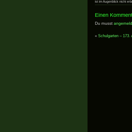
ist im Augenblick nicht erl
Einen Komment
Du musst
angemeld
«
Schulgarten – 173. 