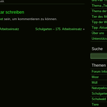
und Fair T
aubt.
Thema „Tie
Thema der
ar schreiben
Tier des M
et
sein, um kommentieren zu können.
Tipp der 
Tipp: Aktu
Arbeitseinsatz
Schulgarten – 175. Arbeitseinsatz
»
Über uns
Unterstütz
Suche
Themen
Forum Info
Moor
Müll
Naturparks
Schulgarte
Schulwald
Tiere