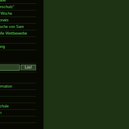
rade“
rschutz“
 Woche
onats
Woche von Sam
elle Wettbewerbe
ung
rmation
chule
n