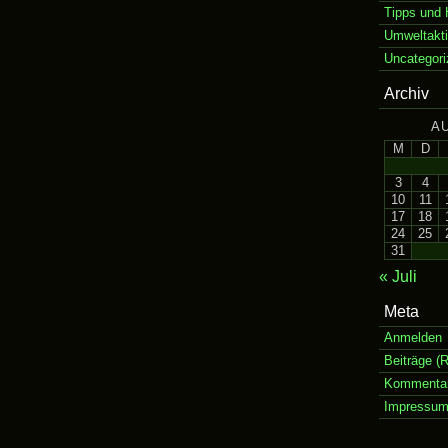
Tipps und 
Umweltakt
Uncategori
Archiv
A
M
D
3
4
10
11
17
18
24
25
31
« Juli
Meta
Anmelden
Beiträge (
Kommentar
Impressu