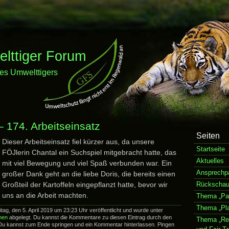
ttiger Forum
es Umwelttigers
– 174. Arbeitseinsatz
Seiten
Dieser Arbeitseinsatz fiel kürzer aus, da unsere
Startseite
FÖJlerin Chantal ein Suchspiel mitgebracht hatte, das
Aktuelles
mit viel Bewegung und viel Spaß verbunden war. Ein
Ansprechpa
großer Dank geht an die liebe Doris, die bereits einen
Großteil der Kartoffeln eingepflanzt hatte, bevor wir
Rückscha
uns an die Arbeit machten.
Thema „Pap
Thema „Pla
tag, den 5. April 2019 um 23:23 Uhr veröffentlicht und wurde unter
nen
abgelegt. Du kannst die Kommentare zu diesen Eintrag durch den
Thema „Re
Du kannst zum Ende springen und ein Kommentar hinterlassen. Pingen