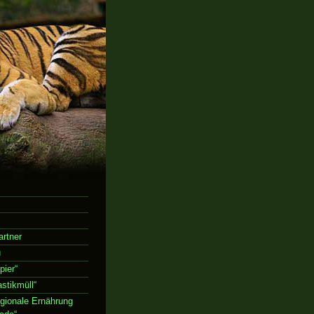
rtner
u
ier“
stikmüll“
gionale Ernährung