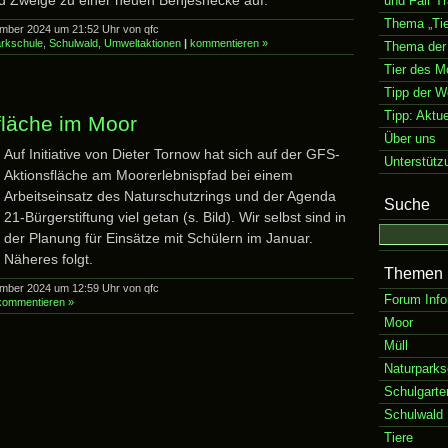
nd Zweige zu einer neuen Benjeshecke auf.
und Fair T
Thema „Tie
mber 2024 um 21:52 Uhr von qfc
rkschule
,
Schulwald
,
Umweltaktionen
|
kommentieren »
Thema der
Tier des M
Tipp der 
Tipp: Aktu
fläche im Moor
Über uns
Auf Initiative von Dieter Tornow hat sich auf der GFS-
Unterstütz
Aktionsfläche am Moorerlebnispfad bei einem
Arbeitseinsatz des Naturschutzrings und der Agenda
Suche
21-Bürgerstiftung viel getan (s. Bild). Wir selbst sind in
der Planung für Einsätze mit Schülern im Januar.
Näheres folgt.
Themen
mber 2024 um 12:59 Uhr von qfc
Forum Info
kommentieren »
Moor
Müll
Naturparks
Schulgarte
Schulwald
Tiere