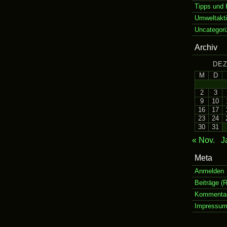
Tipps und 
Umweltakt
Uncategori
Archiv
DEZ
M
D
2
3
9
10
16
17
23
24
30
31
« Nov.
J
Meta
Anmelden
Beiträge (
Kommentar
Impressu