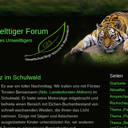
ttiger Forum
es Umwelttigers
Seiten
tz im Schulwald
Startseite
Es war ein toller Nachmittag: Wir trafen uns mit Förster
Aktuelles
Torsten Bensemann (
Nds. Landesforsten Ahlhorn
) im
Ansprechpa
Schulwald. Er hatte seine Motorsäge mitgebracht und
Rückscha
befreite einen Bereich mit Eichen-Buchenbestand von
Thema „Pap
schnell wachsenden Weiden, die ihnen das Licht
nahmen. Einige mit Sägen und Astscheren
Thema „Pla
ausgestattete Kinder unterstützten ihn, wir anderen
Thema „Re