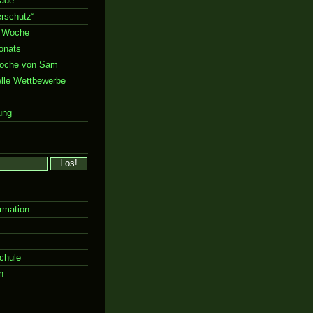
rade“
rschutz“
 Woche
onats
Woche von Sam
elle Wettbewerbe
ung
rmation
chule
n