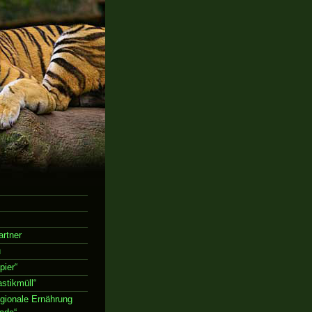
rtner
u
ier“
stikmüll“
gionale Ernährung